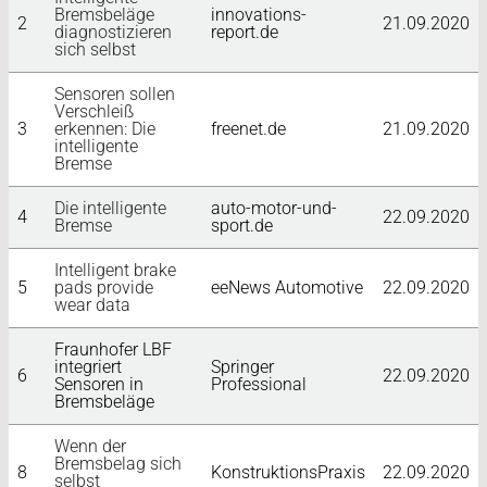
Bremsbeläge
innovations-
2
21.09.2020
diagnostizieren
report.de
UNTERNEHMEN
sich selbst
Sensoren sollen
Verschleiß
MISSION
3
erkennen: Die
freenet.de
21.09.2020
intelligente
Bremse
PRODUKTE
Die intelligente
auto-motor-und-
4
22.09.2020
Bremse
sport.de
ANGEBOT
Intelligent brake
5
pads provide
eeNews Automotive
22.09.2020
wear data
ANWENDUNGEN
Fraunhofer LBF
integriert
Springer
6
22.09.2020
Sensoren in
Professional
NEWS-BLOG
Bremsbeläge
Wenn der
Bremsbelag sich
8
KonstruktionsPraxis
22.09.2020
selbst